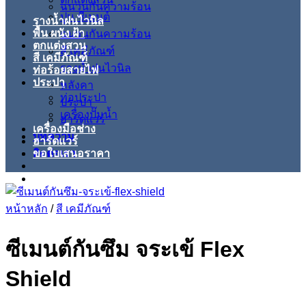
ฉนวนกันความร้อน
ปูน ซีเมนต์
รางน้ำฝนไวนิล
พื้น ผนัง ฝ้า
ฉนวนกันความร้อน
ตกแต่งสวน
สี เคมีภัณฑ์
สี เคมีภัณฑ์
รางน้ำฝนไวนิล
ท่อร้อยสายไฟ
ประปา
หลังคา
ท่อประปา
ประปา
เครื่องปั๊มน้ำ
ฮาร์ดแวร์
เครื่องมือช่าง
บทความ
ฮาร์ดแวร์
ติดต่อเรา
ขอใบเสนอราคา
หน้าหลัก
/
สี เคมีภัณฑ์
ซีเมนต์กันซึม จระเข้ Flex
Shield